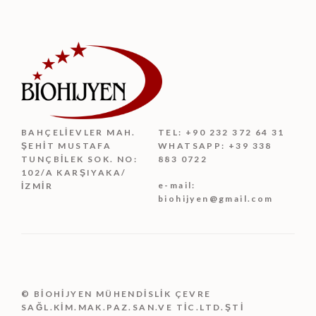
BAHÇELIEVLER MAH.
TEL: +90 232 372 64 31
ŞEHIT MUSTAFA
WHATSAPP: +39 338
TUNÇBILEK SOK. NO:
883 0722
102/A KARŞIYAKA/
e-mail:
İZMIR
biohijyen@gmail.com
© BİOHİJYEN MÜHENDİSLİK ÇEVRE
SAĞL.KİM.MAK.PAZ.SAN.VE TİC.LTD.ŞTİ