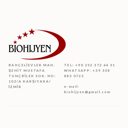
BAHÇELIEVLER MAH.
TEL: +90 232 372 64 31
ŞEHIT MUSTAFA
WHATSAPP: +39 338
TUNÇBILEK SOK. NO:
883 0722
102/A KARŞIYAKA/
e-mail:
İZMIR
biohijyen@gmail.com