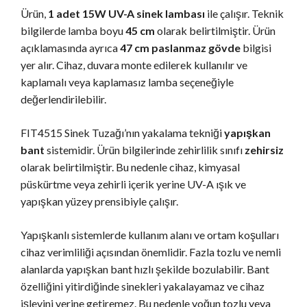
Ürün,
1 adet 15W UV-A sinek lambası
ile çalışır. Teknik
bilgilerde lamba boyu
45 cm
olarak belirtilmiştir. Ürün
açıklamasında ayrıca
47 cm paslanmaz gövde
bilgisi
yer alır. Cihaz, duvara monte edilerek kullanılır ve
kaplamalı veya kaplamasız lamba seçeneğiyle
değerlendirilebilir.
FIT4515 Sinek Tuzağı’nın yakalama tekniği
yapışkan
bant
sistemidir. Ürün bilgilerinde zehirlilik sınıfı
zehirsiz
olarak belirtilmiştir. Bu nedenle cihaz, kimyasal
püskürtme veya zehirli içerik yerine UV-A ışık ve
yapışkan yüzey prensibiyle çalışır.
Yapışkanlı sistemlerde kullanım alanı ve ortam koşulları
cihaz verimliliği açısından önemlidir. Fazla tozlu ve nemli
alanlarda yapışkan bant hızlı şekilde bozulabilir. Bant
özelliğini yitirdiğinde sinekleri yakalayamaz ve cihaz
işlevini yerine getiremez. Bu nedenle yoğun tozlu veya