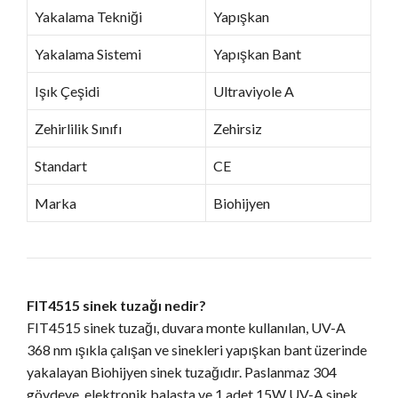
Yakalama Tekniği
Yapışkan
Yakalama Sistemi
Yapışkan Bant
Işık Çeşidi
Ultraviyole A
Zehirlilik Sınıfı
Zehirsiz
Standart
CE
Marka
Biohijyen
FIT4515 sinek tuzağı nedir?
FIT4515 sinek tuzağı, duvara monte kullanılan, UV-A
368 nm ışıkla çalışan ve sinekleri yapışkan bant üzerinde
yakalayan Biohijyen sinek tuzağıdır. Paslanmaz 304
gövdeye, elektronik balasta ve 1 adet 15W UV-A sinek