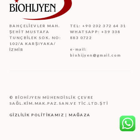
BAHÇELIEVLER MAH.
TEL: +90 232 372 64 31
ŞEHIT MUSTAFA
WHATSAPP: +39 338
TUNÇBILEK SOK. NO:
883 0722
102/A KARŞIYAKA/
e-mail:
İZMIR
biohijyen@gmail.com
© BİOHİJYEN MÜHENDİSLİK ÇEVRE
SAĞL.KİM.MAK.PAZ.SAN.VE TİC.LTD.ŞTİ
GIZLILIK POLITIKAMIZ
|
MAĞAZA