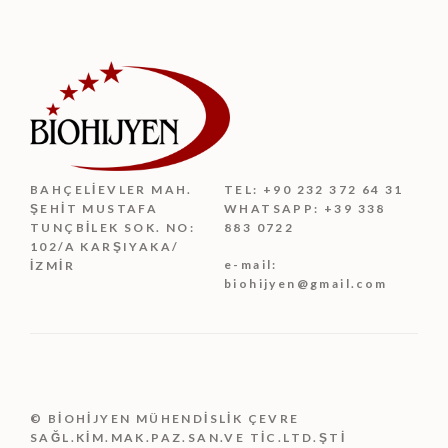
BAHÇELIEVLER MAH.
TEL: +90 232 372 64 31
ŞEHIT MUSTAFA
WHATSAPP: +39 338
TUNÇBILEK SOK. NO:
883 0722
102/A KARŞIYAKA/
e-mail:
İZMIR
biohijyen@gmail.com
© BİOHİJYEN MÜHENDİSLİK ÇEVRE
SAĞL.KİM.MAK.PAZ.SAN.VE TİC.LTD.ŞTİ